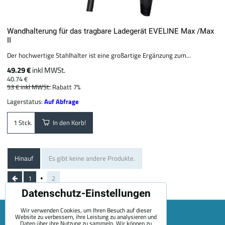
Wandhalterung für das tragbare Ladegerät EVELINE Max /Max
II
Der hochwertige Stahlhalter ist eine großartige Ergänzung zum...
49.29 €
inkl MWSt.
40.74 €
53 €
inkl MWSt.
Rabatt 7%
Lagerstatus:
Auf Abfrage
In den Korb!
Stck.
Hinauf
Es gibt keine andere Produkte.
1
2
Datenschutz-Einstellungen
Wir verwenden Cookies, um Ihren Besuch auf dieser
Website zu verbessern, ihre Leistung zu analysieren und
Daten über ihre Nutzung zu sammeln. Wir können zu