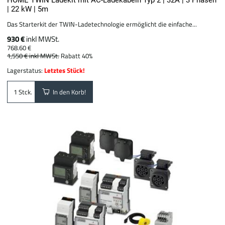
HOME TWIN Ladekit mit AC-Ladekabeln Typ 2 | 32A | 3 Phasen
| 22 kW | 5m
Das Starterkit der TWIN-Ladetechnologie ermöglicht die einfache...
930 €
inkl MWSt.
768.60 €
1,550 €
inkl MWSt.
Rabatt 40%
Lagerstatus:
Letztes Stück!
In den Korb!
Stck.