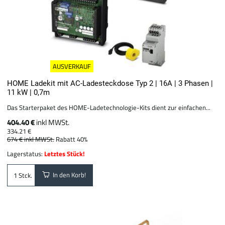
AUSVERKAUF
HOME Ladekit mit AC-Ladesteckdose Typ 2 | 16A | 3 Phasen |
11 kW | 0,7m
Das Starterpaket des HOME-Ladetechnologie-Kits dient zur einfachen...
404.40 €
inkl MWSt.
334.21 €
674 €
inkl MWSt.
Rabatt 40%
Lagerstatus:
Letztes Stück!
In den Korb!
Stck.