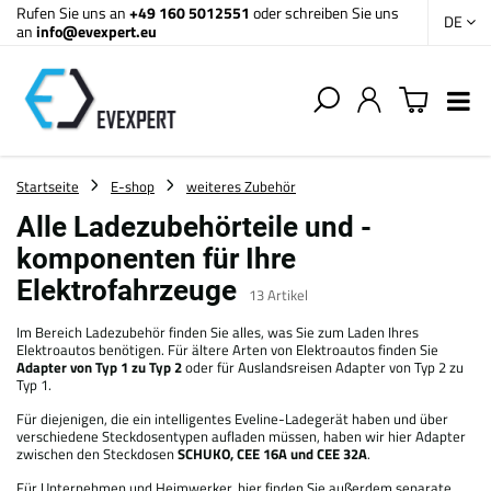
Rufen Sie uns an
+49 160 5012551
oder schreiben Sie uns
DE
an
info@evexpert.eu
Startseite
E-shop
weiteres Zubehör
Alle Ladezubehörteile und -
komponenten für Ihre
Elektrofahrzeuge
13
Artikel
Im Bereich Ladezubehör finden Sie alles, was Sie zum Laden Ihres
Elektroautos benötigen. Für ältere Arten von Elektroautos finden Sie
Adapter von Typ 1 zu Typ 2
oder für Auslandsreisen Adapter von Typ 2 zu
Typ 1.
Für diejenigen, die ein intelligentes Eveline-Ladegerät haben und über
verschiedene Steckdosentypen aufladen müssen, haben wir hier Adapter
zwischen den Steckdosen
SCHUKO, CEE 16A und CEE 32A
.
Für Unternehmen und Heimwerker, hier finden Sie außerdem separate