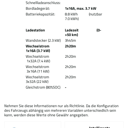
Schnellladeanschluss:
Bordladegerät:
1x16A, max. 3.7 kW
Batteriekapazität:
8.8 kWh (nutzbar
7.0 kWh)
Ladestation
Ladezeit (0-
>50 km)
Wandstecker (2.3 kW)
3h45m
Wechselstrom
2h20m
1x16A (3.7 kW)
Wechselstrom
2h20m
1x32A (7.4 kW)
Wechselstrom
2h20m
3x16A (11 kW)
Wechselstrom
2h20m
3x32A (22 kW)
Gleichstrom (80%SOC)
-
Nehmen Sie diese Informationen nur als Richtlinie. Da die Konfiguration
des Fahrzeugs abhängig von mehreren Variablen unterschiedlich sein
kann, werden diese Werte ohne Gewähr angegeben.