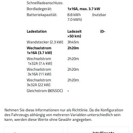
Schnellladeanschluss:
Bordladegerät:
1x16A, max. 3.7 kW
Batteriekapazität:
8.8 kWh (nutzbar
7.0 kWh)
Ladestation
Ladezeit (0-
>50 km)
Wandstecker (2.3 kW)
3h45m
Wechselstrom
2h20m
1x16A (3.7 kW)
Wechselstrom
2h20m
1x32A (7.4 kW)
Wechselstrom
2h20m
3x16A (11 kW)
Wechselstrom
2h20m
3x32A (22 kW)
Gleichstrom (80%SOC)
-
Nehmen Sie diese Informationen nur als Richtlinie. Da die Konfiguration
des Fahrzeugs abhängig von mehreren Variablen unterschiedlich sein
kann, werden diese Werte ohne Gewähr angegeben.