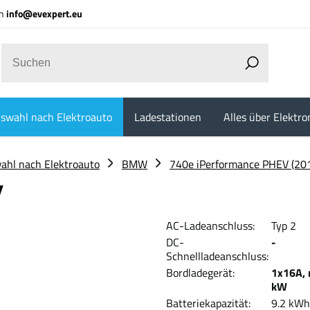
an
info@evexpert.eu
swahl nach Elektroauto
Ladestationen
Alles über Elektro
ahl nach Elektroauto
BMW
740e iPerformance PHEV (20
V
AC-Ladeanschluss:
Typ 2
DC-
-
Schnellladeanschluss:
Bordladegerät:
1x16A, 
kW
Batteriekapazität:
9.2 