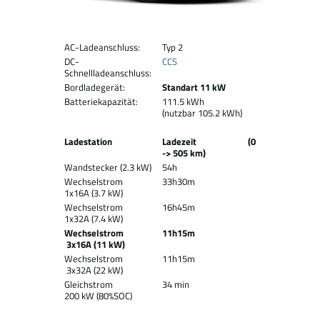
AC-Ladeanschluss:
Typ 2
DC-
CCS
Schnellladeanschluss:
Bordladegerät:
Standart 11 kW
Batteriekapazität:
111.5 kWh
(nutzbar 105.2 kWh)
Ladestation
Ladezeit (0
-> 505 km)
Wandstecker (2.3 kW)
54h
Wechselstrom
33h30m
1x16A (3.7 kW)
Wechselstrom
16h45m
1x32A (7.4 kW)
Wechselstrom
11h15m
3x16A (11 kW)
Wechselstrom
11h15m
3x32A (22 kW)
Gleichstrom
34 min
200 kW (80%SOC)