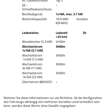
AC-Ladeanschluss:
Typ 2
DC-
-
Schnellladeanschluss:
Bordladegerät:
1x16A, max. 3.7 kW
Batteriekapazität:
10.0 kWh (nutzbar
8.8 kWh)
Ladestation
Ladezeit (0-
>33 km)
Wandstecker (2.3 kW)
4h30m
Wechselstrom
3h00m
1x16A (3.7 kW)
Wechselstrom
3h00m
1x32A (7.4 kW)
Wechselstrom
3h00m
3x16A (11 kW)
Wechselstrom
3h00m
3x32A (22 kW)
Gleichstrom (80%SOC)
-
Nehmen Sie diese Informationen nur als Richtlinie. Da die Konfiguration
des Fahrzeugs abhängig von mehreren Variablen unterschiedlich sein
kann, werden diese Werte ohne Gewähr angegeben.