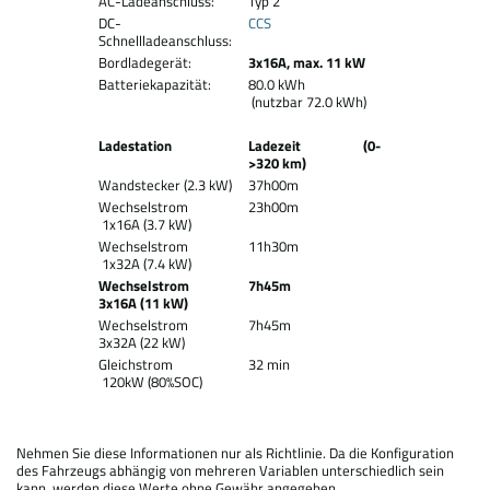
AC-Ladeanschluss:
Typ 2
DC-
CCS
Schnellladeanschluss:
Bordladegerät:
3x16A, max. 11 kW
Batteriekapazität:
80.0 kWh
(nutzbar 72.0 kWh)
Ladestation
Ladezeit (0-
>320 km)
Wandstecker (2.3 kW)
37h00m
Wechselstrom
23h00m
1x16A (3.7 kW)
Wechselstrom
11h30m
1x32A (7.4 kW)
Wechselstrom
7h45m
3x16A (11 kW)
Wechselstrom
7h45m
3x32A (22 kW)
Gleichstrom
32 min
120kW (80%SOC)
Nehmen Sie diese Informationen nur als Richtlinie. Da die Konfiguration
des Fahrzeugs abhängig von mehreren Variablen unterschiedlich sein
kann, werden diese Werte ohne Gewähr angegeben.