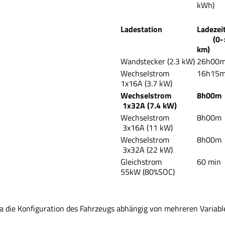
kWh)
Ladestation
Lade
(0-
km)
Wandstecker (2.3 kW)
26h00
Wechselstrom
16h15
1x16A (3.7 kW)
Wechselstrom
8h00m
1x32A (7.4 kW)
Wechselstrom
8h00m
3x16A (11 kW)
Wechselstrom
8h00m
3x32A (22 kW)
Gleichstrom
60 min
55kW (80%SOC)
Da die Konfiguration des Fahrzeugs abhängig von mehreren Variabl