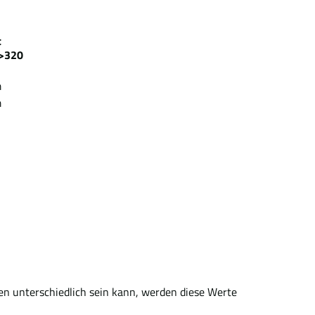
zeit
>320
m
m
en unterschiedlich sein kann, werden diese Werte