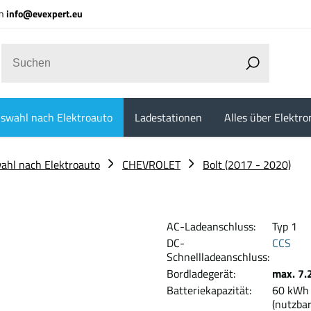
an
info@evexpert.eu
swahl nach Elektroauto
Ladestationen
Alles über Elektro
ahl nach Elektroauto
CHEVROLET
Bolt (2017 - 2020)
AC-Ladeanschluss:
Typ 1
DC-
CCS
Schnellladeanschluss:
Bordladegerät:
max. 7.
Batteriekapazität:
60 
(nutzba