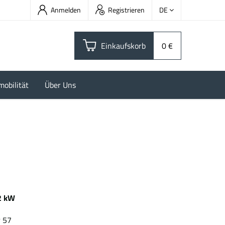
Anmelden
Registrieren
DE
Einkaufskorb
0 €
mobilität
Über Uns
2 kW
kWh
r 57