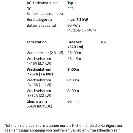
AC-Ladeanschluss:
Typ 1
DC-
CCS
Schnellladeanschluss:
Bordladegerät:
max. 7.2 kW
Batteriekapazität:
60 kWh
(nutzbar 57 kWh)
Ladestation
Ladezeit
(0-
>320 km)
Wandstecker (2.3 kW)
26h00m
Wechselstrom
16h15m
1x16A (3.7 kW)
Wechselstrom
8h00m
1x32A (7.4 kW)
Wechselstrom
8h00m
3x16A (11 kW)
Wechselstrom
8h00m
3x32A (22 kW)
Gleichstrom
60 min
55kW (80%SOC)
Nehmen Sie diese Informationen nur als Richtlinie. Da die Konfiguration
des Fahrzeugs abhängig von mehreren Variablen unterschiedlich sein