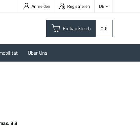
Anmelden
Registrieren
DE
Einkaufskorb
0 €
mobilität
Über Uns
max. 3.3
kWh