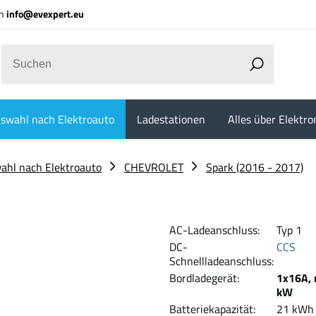
an
info@evexpert.eu
swahl nach Elektroauto
Ladestationen
Alles über Elektro
ahl nach Elektroauto
CHEVROLET
Spark (2016 - 2017)
AC-Ladeanschluss:
Typ 1
DC-
CCS
Schnellladeanschluss:
Bordladegerät:
1x16A, 
kW
Batteriekapazität:
21 