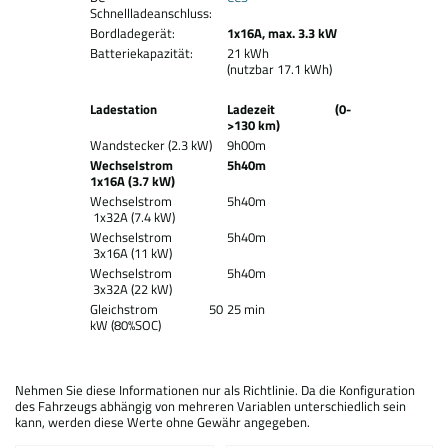
Schnellladeanschluss:
Bordladegerät:
1x16A, max. 3.3 kW
Batteriekapazität:
21 kWh
(nutzbar 17.1 kWh)
Ladestation
Ladezeit (0-
>130 km)
Wandstecker (2.3 kW)
9h00m
Wechselstrom
5h40m
1x16A (3.7 kW)
Wechselstrom
5h40m
1x32A (7.4 kW)
Wechselstrom
5h40m
3x16A (11 kW)
Wechselstrom
5h40m
3x32A (22 kW)
Gleichstrom 50
25 min
kW (80%SOC)
Nehmen Sie diese Informationen nur als Richtlinie. Da die Konfiguration
des Fahrzeugs abhängig von mehreren Variablen unterschiedlich sein
kann, werden diese Werte ohne Gewähr angegeben.