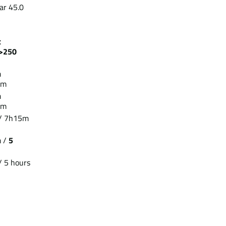
r 45.0
ezeit
>250
m
5m
m
0m
/ 7h15m
 /
5
 5 hours