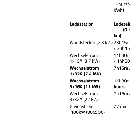
(nutzba
kWh)
Ladestation
Lad
(0-
km)
Wandstecker (2.3 kW)
23h15
/
23h1
Wechselstrom
14h30
1x16A (3.7 kW)
/ 14h3
Wechselstrom
7h15m
1x32A (7.4 kW)
Wechselstrom
14h30m
3x16A (11 kW)
hours
Wechselstrom
7h15m /
3x32A (22 kW)
Gleichstrom
27 min
100kW (80%SOC)