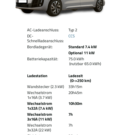
AC-Ladeanschluss:
Typ 2
DC-
CCS
Schnellladeanschluss:
Bordladegerät:
Standard 7.4 kW
Optional 11 kW
Batteriekapazität:
75.0 kWh
(nutzbar 65.0 kWh)
Ladestation
Ladezeit
(0->250 km)
Wandstecker (2.3 kW)
33h15m
Wechselstrom
20h45m
1x16A (3.7 kW)
Wechselstrom
10h30m
1x32A (7.4 kW)
Wechselstrom
7h
3x16A (11 kW)
Wechselstrom
7h
3x32A (22 kW)