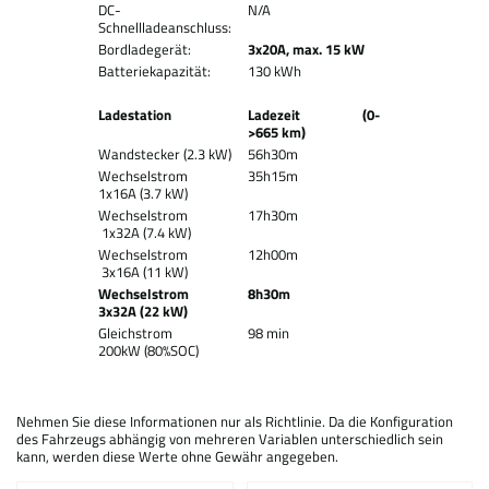
DC-
N/A
Schnellladeanschluss:
Bordladegerät:
3x20A, max. 15 kW
Batteriekapazität:
130 kWh
Ladestation
Ladezeit (0-
>665 km)
Wandstecker (2.3 kW)
56h30m
Wechselstrom
35h15m
1x16A (3.7 kW)
Wechselstrom
17h30m
1x32A (7.4 kW)
Wechselstrom
12h00m
3x16A (11 kW)
Wechselstrom
8h30m
3x32A (22 kW)
Gleichstrom
98 min
200kW (80%SOC)
Nehmen Sie diese Informationen nur als Richtlinie. Da die Konfiguration
des Fahrzeugs abhängig von mehreren Variablen unterschiedlich sein
kann, werden diese Werte ohne Gewähr angegeben.