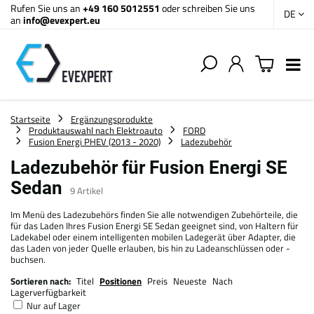
Rufen Sie uns an
+49 160 5012551
oder schreiben Sie uns
DE
an
info@evexpert.eu
Startseite
Ergänzungsprodukte
Produktauswahl nach Elektroauto
FORD
Fusion Energi PHEV (2013 - 2020)
Ladezubehör
Ladezubehör für Fusion Energi SE
Sedan
9
Artikel
Im Menü des Ladezubehörs finden Sie alle notwendigen Zubehörteile, die
für das Laden Ihres Fusion Energi SE Sedan geeignet sind, von Haltern für
Ladekabel oder einem intelligenten mobilen Ladegerät über Adapter, die
das Laden von jeder Quelle erlauben, bis hin zu Ladeanschlüssen oder -
buchsen.
Sortieren nach:
Titel
Positionen
Preis
Neueste
Nach
Lagerverfügbarkeit
Nur auf Lager