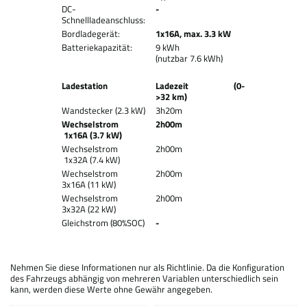
DC-
-
Schnellladeanschluss:
Bordladegerät:
1x16A, max. 3.3 kW
Batteriekapazität:
9 kWh
(nutzbar 7.6 kWh)
Ladestation
Ladezeit (0-
>32 km)
Wandstecker (2.3 kW)
3h20m
Wechselstrom
2h00m
1x16A (3.7 kW)
Wechselstrom
2h00m
1x32A (7.4 kW)
Wechselstrom
2h00m
3x16A (11 kW)
Wechselstrom
2h00m
3x32A (22 kW)
Gleichstrom (80%SOC)
-
Nehmen Sie diese Informationen nur als Richtlinie. Da die Konfiguration
des Fahrzeugs abhängig von mehreren Variablen unterschiedlich sein
kann, werden diese Werte ohne Gewähr angegeben.