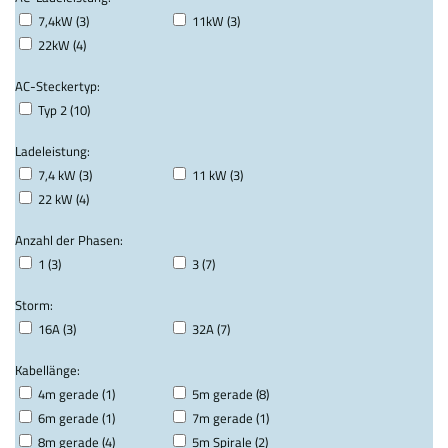
7,4kW (3)
11kW (3)
22kW (4)
AC-Steckertyp:
Typ 2 (10)
Ladeleistung:
7,4 kW (3)
11 kW (3)
22 kW (4)
Anzahl der Phasen:
1 (3)
3 (7)
Storm:
16A (3)
32A (7)
Kabellänge:
4m gerade (1)
5m gerade (8)
6m gerade (1)
7m gerade (1)
8m gerade (4)
5m Spirale (2)