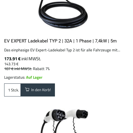
EV EXPERT Ladekabel TYP 2 | 32A | 1 Phase | 7,4kW | 5m
Das einphasige EV Expert-Ladekabel Typ 2 ist für alle Fahrzeuge mit...
173.91 €
inkl MWSt.
143.73 €
187 €
inkl MWSt.
Rabatt 7%
Lagerstatus:
Auf Lager
In den Korb!
Stck.