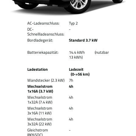
AC-Ladeanschluss:
Typ 2
DC-
-
Schnellladeanschluss:
Bordladegerät:
Standard 3.7 kW
Batteriekapazität:
14.4 kWh (nutzbar
13 kWh)
Ladestation
Ladezeit
(0->56 km)
Wandstecker (2.3 kW)
7h
Wechselstrom
4h
1x16A (3.7 kW)
Wechselstrom
4h
1x32A (7.4 kW)
Wechselstrom
4h
3x16A (11 kW)
Wechselstrom
4h
3x32A (22 kW)
Gleichstrom
-
(80%SOC)