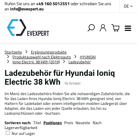
Rufen Sie uns an
+49 160 5012551
oder schreiben Sie uns
DE
an
info@evexpert.eu
Startseite
Ergänzungsprodukte
Produktauswahl nach Elektroauto
HYUNDAI
Ioniq Electric 38 kWh (2019)
Ladezubehör
Ladezubehör für Hyundai Ioniq
Electric 38 kWh
16
Artikel
Im Menü des Ladezubehörs finden Sie alle notwendigen Zubehörteile, die
für das Laden Ihres Hyundai Ioniq Electric 38 kWh geeignet sind, von
Haltern für Ladekabel oder einem intelligenten mobilen Ladegerät über
Adapter, die das Laden von jeder Quelle erlauben, bis hin zu
Ladeanschlüssen oder -buchsen.
Sortieren nach:
Titel
Positionen
Preis
Neueste
Nach
Lagerverfügbarkeit
Nur auf Lager