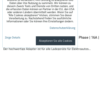
Daten über ihre Nutzung zu sammeln. Wir können zu
diesem Zweck Tools und Dienste von Dritten nutzen, und
die erfassten Daten können an Partner in der EU, den USA
oder anderen Ländern übermittelt werden. Wenn Sie auf
"Alle Cookies akzeptieren" klicken, stimmen Sie dieser
Verarbeitung zu. Nachstehend finden Sie ausführliche
Informationen oder Sie können Ihre Einstellungen ändern.
Datenschutzerklärung
Zeige Details
Premium-Adapter SCHUKO - 32A CEE 3-polig | 1 Phase | 16A |
Akzeptieren Sie alle Cookies
3,6kW | 0,5m
Der hochwertige Adapter ist für alle Ladegeräte für Elektroautos...
29.50 €
inkl MWSt.
24.38 €
Lagerstatus:
Auf Lager
In den Korb!
Stck.