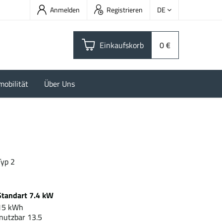
Anmelden
Registrieren
DE
Einkaufskorb
0 €
mobilität
Über Uns
Typ 2
-
Standart 7.4 kW
15 kWh
(nutzbar 13.5