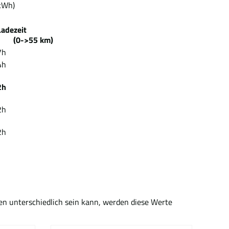
kWh)
Ladezeit
(0->55 km)
7h
4h
2h
2h
2h
-
en unterschiedlich sein kann, werden diese Werte