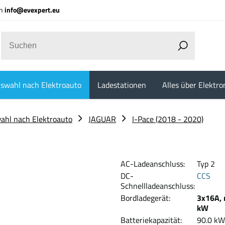
an
info@evexpert.eu
swahl nach Elektroauto
Ladestationen
Alles über Elektro
ahl nach Elektroauto
JAGUAR
I-Pace (2018 - 2020)
AC-Ladeanschluss:
Typ 2
DC-
CCS
Schnellladeanschluss:
Bordladegerät:
3x16A, 
kW
Batteriekapazität:
90.