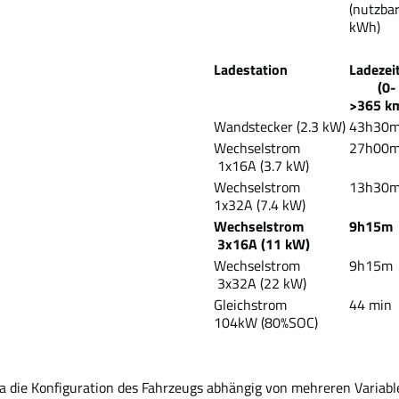
(nutzbar
kWh)
Ladestation
Lad
(0-
>365 k
Wandstecker (2.3 kW)
43h30
Wechselstrom
27h00
1x16A (3.7 kW)
Wechselstrom
13h30
1x32A (7.4 kW)
Wechselstrom
9h15m
3x16A (11 kW)
Wechselstrom
9h15m
3x32A (22 kW)
Gleichstrom
44 min
104kW (80%SOC)
Da die Konfiguration des Fahrzeugs abhängig von mehreren Variabl