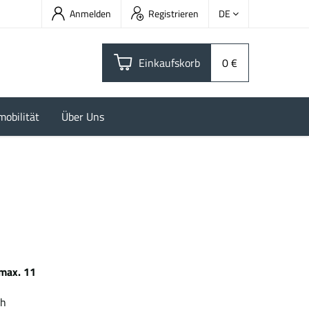
Anmelden
Registrieren
DE
Einkaufskorb
0 €
mobilität
Über Uns
max. 11
0 kWh