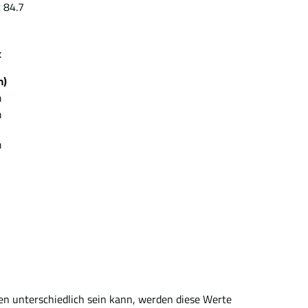
 84.7
ezeit
m)
m
m
m
en unterschiedlich sein kann, werden diese Werte