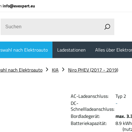
an
info@evexpert.eu
swahl nach Elektroauto
Ladestationen
Alles über Elektro
ahl nach Elektroauto
KIA
Niro PHEV (2017 - 2019)
AC-Ladeanschluss:
Typ 2
DC-
-
Schnellladeanschluss:
Bordladegerät:
max. 3.
Batteriekapazität:
8.9
(nutzb