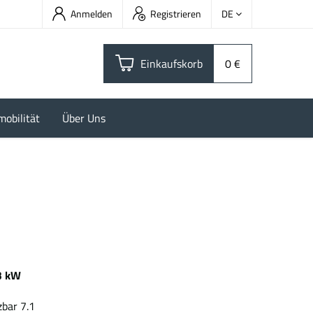
Anmelden
Registrieren
DE
Einkaufskorb
0 €
mobilität
Über Uns
3 kW
 kWh
ar 7.1