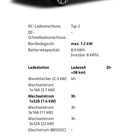
AC-Ladeanschluss:
Typ 2
DC-
-
Schnellladeanschluss:
Bordladegerät:
max. 7.2 kW
Batteriekapazität:
8.9 kWh
(nutzbar 8 kWh)
Ladestation
Ladezeit (0-
>58 km)
Wandstecker (2.3 kW)
4h
Wechselstrom
1x16A (3.7 kW)
Wechselstrom
3h
1x32A (7.4 kW)
Wechselstrom
3h
3x16A (11 kW)
Wechselstrom
3h
3x32A (22 kW)
Gleichstrom (80%SOC)
-