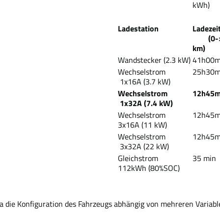
kWh)
Ladestation
Lad
(0->
km)
Wandstecker (2.3 kW)
41h00
Wechselstrom
25h30
1x16A (3.7 kW)
Wechselstrom
12h45
1x32A (7.4 kW)
Wechselstrom
12h45
3x16A (11 kW)
Wechselstrom
12h45
3x32A (22 kW)
Gleichstrom
35 min
112kWh (80%SOC)
Da die Konfiguration des Fahrzeugs abhängig von mehreren Variabl