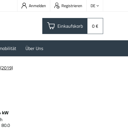
Anmelden
Registrieren
DE
Einkaufskorb
0 €
mobilität
Über Uns
(2019)
4 kW
0 kWh
 80.0