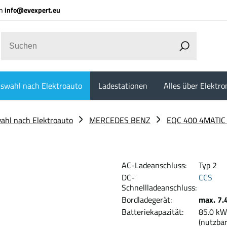
an
info@evexpert.eu
swahl nach Elektroauto
Ladestationen
Alles über Elektro
ahl nach Elektroauto
MERCEDES BENZ
EQC 400 4MATIC 
AC-Ladeanschluss:
Typ 2
DC-
CCS
Schnellladeanschluss:
Bordladegerät:
max. 7.
Batteriekapazität:
85.
(nutzbar