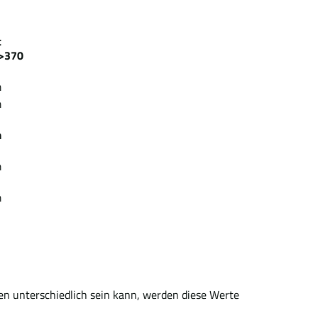
ezeit
370
m
m
m
m
m
en unterschiedlich sein kann, werden diese Werte