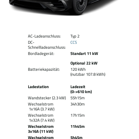
AC-Ladeanschluss:
Typ 2
DC-
CCS
Schnellladeanschluss:
Bordladegerät:
Standart 11 kW
Optional 22 kW
Batteriekapazität:
120 kWh
(nutzbar 107.8 kWh)
Ladestation
Ladezeit
(0->610 km)
Wandstecker (2.3 kW)
55h15m
Wechselstrom
34h30m
1x16A (3.7 kW)
Wechselstrom
17h15m
1x32A (7.4 kW)
Wechselstrom
11h45m
3x16A (11 kW)
Wechselstrom
5h45m