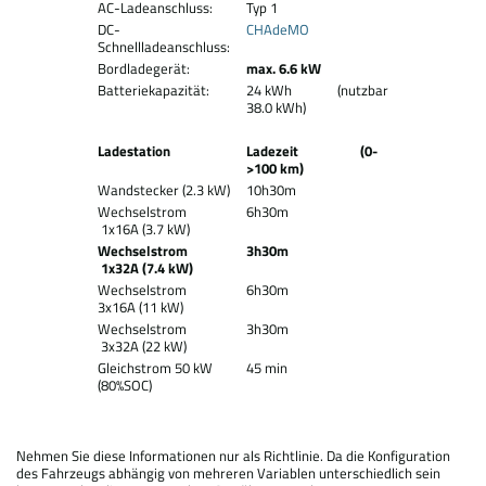
AC-Ladeanschluss:
Typ 1
DC-
CHAdeMO
Schnellladeanschluss:
Bordladegerät:
max. 6.6 kW
Batteriekapazität:
24 kWh (nutzbar
38.0 kWh)
Ladestation
Ladezeit (0-
>100 km)
Wandstecker (2.3 kW)
10h30m
Wechselstrom
6h30m
1x16A (3.7 kW)
Wechselstrom
3h30m
1x32A (7.4 kW)
Wechselstrom
6h30m
3x16A (11 kW)
Wechselstrom
3h30m
3x32A (22 kW)
Gleichstrom 50 kW
45 min
(80%SOC)
Nehmen Sie diese Informationen nur als Richtlinie. Da die Konfiguration
des Fahrzeugs abhängig von mehreren Variablen unterschiedlich sein