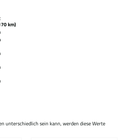
zeit
70 km)
m
m
m
m
m
en unterschiedlich sein kann, werden diese Werte