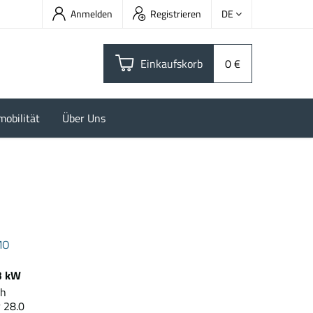
Anmelden
Registrieren
DE
Einkaufskorb
0 €
mobilität
Über Uns
MO
3 kW
0 kWh
 28.0