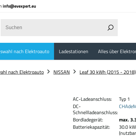
an
info@evexpert.eu
swahl nach Elektroauto
Ladestationen
Alles über Elektro
ahl nach Elektroauto
NISSAN
Leaf 30 kWh (2015 - 2018)
AC-Ladeanschluss:
Typ 1
DC-
CHAde
Schnellladeanschluss:
Bordladegerät:
max. 3.
Batteriekapazität:
30.
(nutzbar