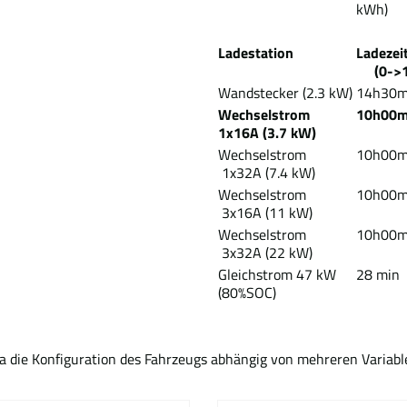
kWh)
Ladestation
Lade
(0->1
Wandstecker (2.3 kW)
14h30
Wechselstrom
10h00
1x16A (3.7 kW)
Wechselstrom
10h00
1x32A (7.4 kW)
Wechselstrom
10h00
3x16A (11 kW)
Wechselstrom
10h00
3x32A (22 kW)
Gleichstrom 47 kW
28 min
(80%SOC)
Da die Konfiguration des Fahrzeugs abhängig von mehreren Variabl