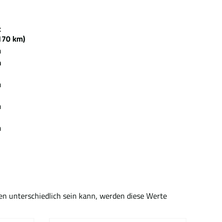
zeit
70 km)
m
m
m
m
m
en unterschiedlich sein kann, werden diese Werte