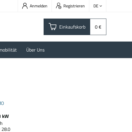
Anmelden
Registrieren
DE
Einkaufskorb
0 €
mobilität
Über Uns
MO
3 kW
0 kWh
 28.0