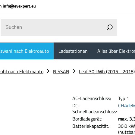
an
info@evexpert.eu
swahl nach Elektroauto
Ladestationen
Alles über Elektro
ahl nach Elektroauto
NISSAN
Leaf 30 kWh (2015 - 2018)
AC-Ladeanschluss:
Typ 1
DC-
CHAde
Schnellladeanschluss:
Bordladegerät:
max. 3.
Batteriekapazität:
30.
(nutzbar