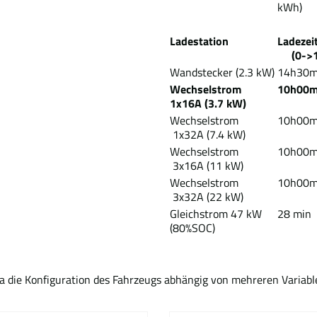
kWh)
Ladestation
Lade
(0->1
Wandstecker (2.3 kW)
14h30
Wechselstrom
10h00
1x16A (3.7 kW)
Wechselstrom
10h00
1x32A (7.4 kW)
Wechselstrom
10h00
3x16A (11 kW)
Wechselstrom
10h00
3x32A (22 kW)
Gleichstrom 47 kW
28 min
(80%SOC)
Da die Konfiguration des Fahrzeugs abhängig von mehreren Variabl