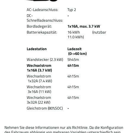
AC-Ladeanschluss:
Typ 2
DC-
-
Schnellladeanschluss:
Bordladegerät:
1x16A, max. 3.7 kW
Batteriekapazität:
16 kWh (nutzbar
11.0 kWh)
Ladestation
Ladezeit
(0->60 km)
Wandstecker (2.3 kW)
5h45m
Wechselstrom
4h15m
1x16A (3.7 kW)
Wechselstrom
4h15m
1x32A (7.4 kW)
Wechselstrom
4h15m
3x16A (11 kW)
Wechselstrom
4h15m
3x32A (22 kW)
Gleichstrom (80%SOC)
-
Nehmen Sie diese Informationen nur als Richtlinie. Da die Konfiguration
des Fahrzeugs abhängig von mehreren Variablen unterschiedlich sein