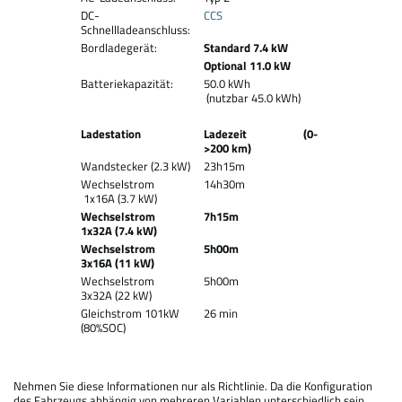
DC-
CCS
Schnellladeanschluss:
Bordladegerät:
Standard 7.4 kW
Optional 11.0 kW
Batteriekapazität:
50.0 kWh
(nutzbar 45.0 kWh)
Ladestation
Ladezeit (0-
>200 km)
Wandstecker (2.3 kW)
23h15m
Wechselstrom
14h30m
1x16A (3.7 kW)
Wechselstrom
7h15m
1x32A (7.4 kW)
Wechselstrom
5h00m
3x16A (11 kW)
Wechselstrom
5h00m
3x32A (22 kW)
Gleichstrom 101kW
26 min
(80%SOC)
Nehmen Sie diese Informationen nur als Richtlinie. Da die Konfiguration
des Fahrzeugs abhängig von mehreren Variablen unterschiedlich sein