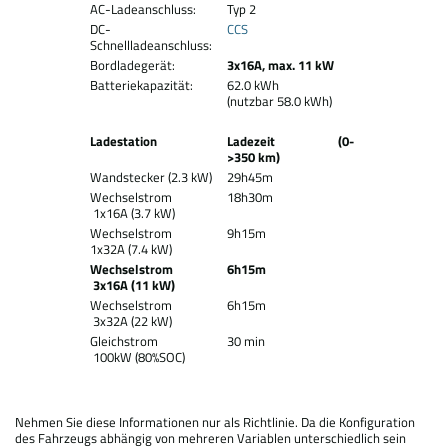
AC-Ladeanschluss:
Typ 2
DC-
CCS
Schnellladeanschluss:
Bordladegerät:
3x16A, max. 11 kW
Batteriekapazität:
62.0 kWh
(nutzbar 58.0 kWh)
Ladestation
Ladezeit (0-
>350 km)
Wandstecker (2.3 kW)
29h45m
Wechselstrom
18h30m
1x16A (3.7 kW)
Wechselstrom
9h15m
1x32A (7.4 kW)
Wechselstrom
6h15m
3x16A (11 kW)
Wechselstrom
6h15m
3x32A (22 kW)
Gleichstrom
30 min
100kW (80%SOC)
Nehmen Sie diese Informationen nur als Richtlinie. Da die Konfiguration
des Fahrzeugs abhängig von mehreren Variablen unterschiedlich sein