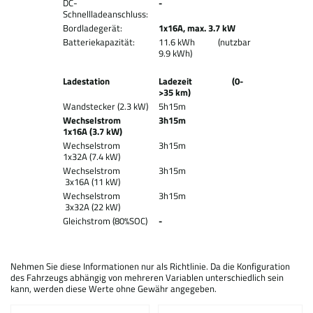
DC-
-
Schnellladeanschluss:
Bordladegerät:
1x16A, max. 3.7 kW
Batteriekapazität:
11.6 kWh (nutzbar
9.9 kWh)
Ladestation
Ladezeit (0-
>35 km)
Wandstecker (2.3 kW)
5h15m
Wechselstrom
3h15m
1x16A (3.7 kW)
Wechselstrom
3h15m
1x32A (7.4 kW)
Wechselstrom
3h15m
3x16A (11 kW)
Wechselstrom
3h15m
3x32A (22 kW)
Gleichstrom (80%SOC)
-
Nehmen Sie diese Informationen nur als Richtlinie. Da die Konfiguration
des Fahrzeugs abhängig von mehreren Variablen unterschiedlich sein
kann, werden diese Werte ohne Gewähr angegeben.