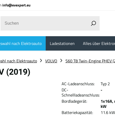
an
info@evexpert.eu
swahl nach Elektroauto
Ladestationen
Alles über Elektro
ahl nach Elektroauto
VOLVO
S60 T8 Twin-Engine PHEV (
V (2019)
AC-Ladeanschluss:
Typ 2
DC-
-
Schnellladeanschluss:
Bordladegerät:
1x16A, 
kW
Batteriekapazität:
11.6