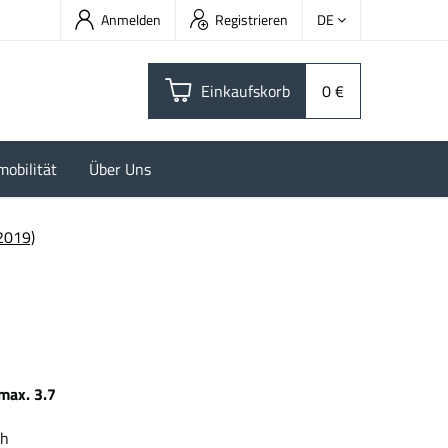
Anmelden
Registrieren
DE
Einkaufskorb
0 €
mobilität
Über Uns
2019)
max. 3.7
 kWh