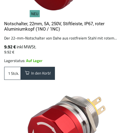
NEU
Notschalter, 22mm, 5A, 250V, Stiftleiste, IP67, roter
Aluminiumkopf (1NO / 1NC)
Der 22-mm-Notschalter von Dahe aus rostfreiem Stahl mit rotem...
9.92 €
inkl MWSt.
9.92 €
Lagerstatus:
Auf Lager
In den Korb!
Stck.