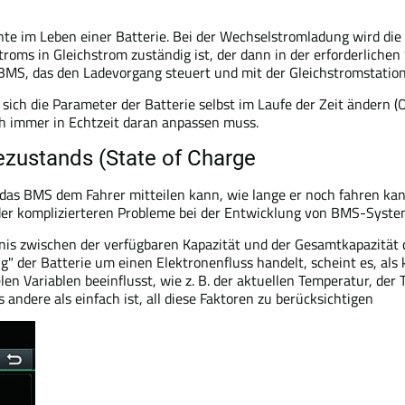
te im Leben einer Batterie. Bei der Wechselstromladung wird di
s in Gleichstrom zuständig ist, der dann in der erforderlichen S
 BMS, das den Ladevorgang steuert und mit der Gleichstromstatio
a sich die Parameter der Batterie selbst im Laufe der Zeit ändern
ich immer in Echtzeit daran anpassen muss.
ezustands (State of Charge
r das BMS dem Fahrer mitteilen kann, wie lange er noch fahren ka
s der komplizierteren Probleme bei der Entwicklung von BMS-Syste
ältnis zwischen der verfügbaren Kapazität und der Gesamtkapazitä
" der Batterie um einen Elektronenfluss handelt, scheint es, al
en Variablen beeinflusst, wie z. B. der aktuellen Temperatur, d
 andere als einfach ist, all diese Faktoren zu berücksichtigen