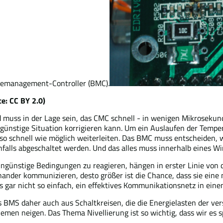
iemanagement-Controller (BMC).
ce: CC BY 2.0)
 muss in der Lage sein, das CMC schnell - in wenigen Mikrosekund
ünstige Situation korrigieren kann. Um ein Auslaufen der Temper
so schnell wie möglich weiterleiten. Das BMC muss entscheiden, wi
nfalls abgeschaltet werden. Und das alles muss innerhalb eines 
ungünstige Bedingungen zu reagieren, hängen in erster Linie von
ander kommunizieren, desto größer ist die Chance, dass sie eine m
ns gar nicht so einfach, ein effektives Kommunikationsnetz in ein
S daher auch aus Schaltkreisen, die die Energielasten der versc
emen neigen. Das Thema Nivellierung ist so wichtig, dass wir es 