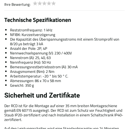
Ihre Bewertung:
Technische Spezifikationen
Reststromfrequenz: 1 kHz
NFIBK: Kurzzeitverzögerung
Die Kapazität des Überspannungsstroms mit einem Stromprofil von
8/20 µs beträgt 3 kA
Anzahl der Pole: 2P, 4P
Nennwechselspannung (V): 230 / 400V
Nennstrom (A): 25, 40, 63
Nennfrequenz (Hz): 50 Hz
Bemessungsrestbetriebsstrom (A): 30 mA
Anzugsmoment (Nm): 2 Nm
Arbeitstemperatur: -20 ° bis 50 ° C.
Abmessungen: 86 x 70 x 58 mm
Gewicht: 350 g
Sicherheit und Zertifikate
Der RCD ist für die Montage auf einer 35 mm breiten Montageschiene
gemäß EN 60715 ausgelegt. Der RCD ist zum Schutz vor Feuchtigkeit und
Staub IP20-zertifiziert und nach Installation in einem Schaltschrank IP40-
zertifiziert.
Auf den Leistungsschalter wird eine Standardgarantie von 24 Monaten