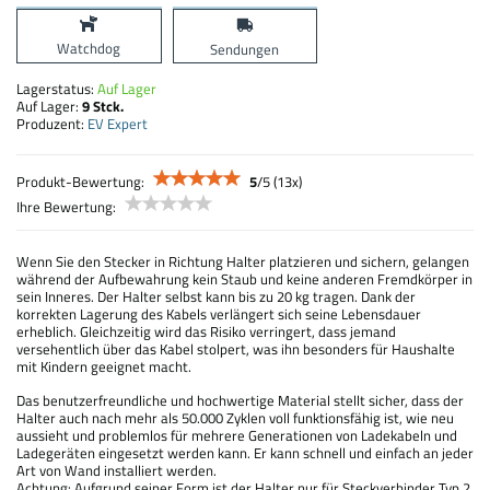
Watchdog
Sendungen
Lagerstatus:
Auf Lager
Auf Lager:
9
Stck.
Produzent:
EV Expert
Produkt-Bewertung:
5
/
5
(
13
x)
Ihre Bewertung:
Wenn Sie den Stecker in Richtung Halter platzieren und sichern, gelangen
während der Aufbewahrung kein Staub und keine anderen Fremdkörper in
sein Inneres. Der Halter selbst kann bis zu 20 kg tragen. Dank der
korrekten Lagerung des Kabels verlängert sich seine Lebensdauer
erheblich. Gleichzeitig wird das Risiko verringert, dass jemand
versehentlich über das Kabel stolpert, was ihn besonders für Haushalte
mit Kindern geeignet macht.
Das benutzerfreundliche und hochwertige Material stellt sicher, dass der
Halter auch nach mehr als 50.000 Zyklen voll funktionsfähig ist, wie neu
aussieht und problemlos für mehrere Generationen von Ladekabeln und
Ladegeräten eingesetzt werden kann. Er kann schnell und einfach an jeder
Art von Wand installiert werden.
Achtung: Aufgrund seiner Form ist der Halter nur für Steckverbinder Typ 2