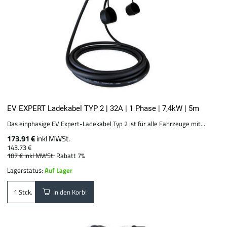
EV EXPERT Ladekabel TYP 2 | 32A | 1 Phase | 7,4kW | 5m
Das einphasige EV Expert-Ladekabel Typ 2 ist für alle Fahrzeuge mit...
173.91 €
inkl MWSt.
143.73 €
187 €
inkl MWSt.
Rabatt 7%
Lagerstatus:
Auf Lager
In den Korb!
Stck.