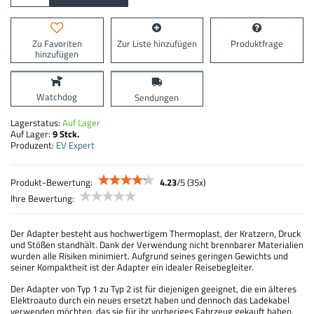
Zu Favoriten
Zur Liste hinzufügen
Produktfrage
hinzufügen
Watchdog
Sendungen
Lagerstatus:
Auf Lager
Auf Lager:
9
Stck.
Produzent:
EV Expert
Produkt-Bewertung:
4.23
/
5
(
35
x)
Ihre Bewertung:
Der Adapter besteht aus hochwertigem Thermoplast, der Kratzern, Druck
und Stößen standhält. Dank der Verwendung nicht brennbarer Materialien
wurden alle Risiken minimiert. Aufgrund seines geringen Gewichts und
seiner Kompaktheit ist der Adapter ein idealer Reisebegleiter.
Der Adapter von Typ 1 zu Typ 2 ist für diejenigen geeignet, die ein älteres
Elektroauto durch ein neues ersetzt haben und dennoch das Ladekabel
verwenden möchten, das sie für ihr vorheriges Fahrzeug gekauft haben.