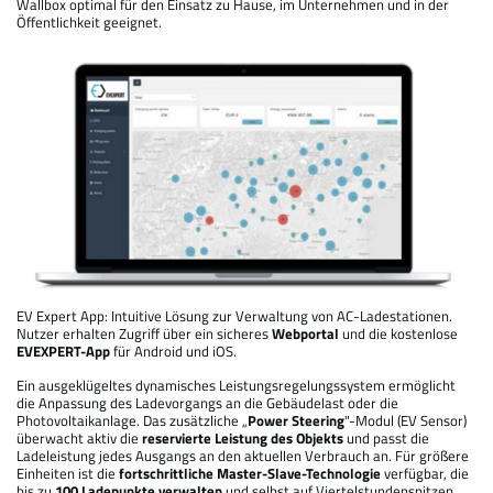
Wallbox optimal für den Einsatz zu Hause, im Unternehmen und in der
Öffentlichkeit geeignet.
EV Expert App: Intuitive Lösung zur Verwaltung von AC-Ladestationen.
Nutzer erhalten Zugriff über ein sicheres
Webportal
und die kostenlose
EVEXPERT-App
für Android und iOS.
Ein ausgeklügeltes dynamisches Leistungsregelungssystem ermöglicht
die Anpassung des Ladevorgangs an die Gebäudelast oder die
Photovoltaikanlage. Das zusätzliche „
Power Steering
"-Modul (EV Sensor)
überwacht aktiv die
reservierte Leistung des Objekts
und passt die
Ladeleistung jedes Ausgangs an den aktuellen Verbrauch an. Für größere
Einheiten ist die
fortschrittliche Master-Slave-Technologie
verfügbar, die
bis zu
100 Ladepunkte verwalten
und selbst auf Viertelstundenspitzen