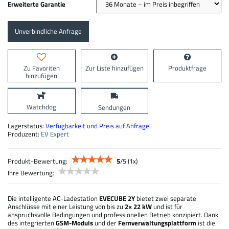
Erweiterte Garantie
Unverbindliche Anfrage
Zu Favoriten
Zur Liste hinzufügen
Produktfrage
hinzufügen
Watchdog
Sendungen
Lagerstatus:
Verfügbarkeit und Preis auf Anfrage
Produzent:
EV Expert
Produkt-Bewertung:
5
/
5
(
1
x)
Ihre Bewertung:
Die intelligente AC-Ladestation
EVECUBE 2Y
bietet zwei separate
Anschlüsse mit einer Leistung von bis zu
2× 22 kW
und ist für
anspruchsvolle Bedingungen und professionellen Betrieb konzipiert. Dank
des integrierten
GSM-Moduls
und der
Fernverwaltungsplattform
ist die